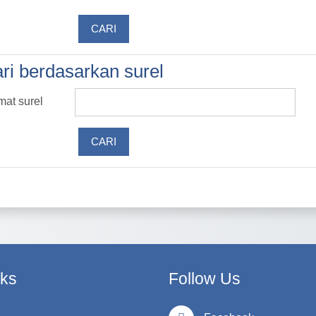
ri berdasarkan surel
ri berdasarkan surel
mat surel
nks
Follow Us