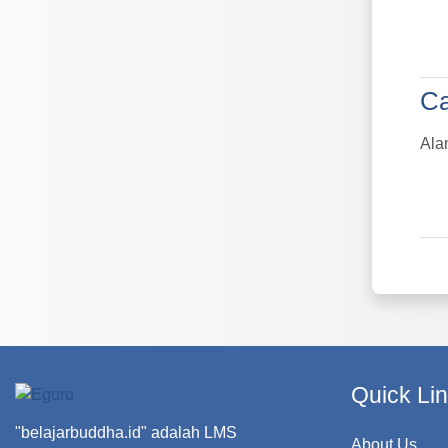
Ca
Ca
Ala
Quick Li
"belajarbuddha.id" adalah LMS
About Us