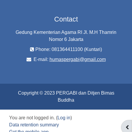
Contact
Gedung Kementerian Agama RI Jl. M.H Thamrin
Nomor 6 Jakarta
Phone: 081364411100 (Kuntari)
E-mail:
humaspergabi@gmail.com
Copyright © 2023 PERGABI dan Ditjen Bimas
Buddha
You are not logged in. (
Log in
)
Data retention summary
OP
Get the mobile app